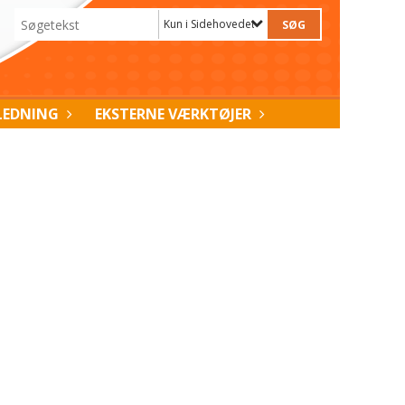
Kun i Sidehovedets højde
LEDNING
EKSTERNE VÆRKTØJER