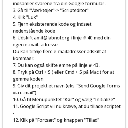
indsamler svarene fra din Google formular .
Gå til "Værktøjer"-> "Scripteditor"
Klik "Luk"
Fjern eksisterende kode og indsæt
nedenstående kode
Udskift amit@labnol.org i linje # 40 med din
egen e-mail- adresse
Du kan tilføje flere e-mailadresser adskilt af
kommaer.
Du kan også skifte emne på linje # 43 .
Tryk på Ctrl + S ( eller Cmd + S på Mac ) for at
gemme koden
Giv dit projekt et navn (eks. "Send Google Forms
via e-mail")
Gå til Menupunktet "Kør" og vælg "Initialize"
Google Script vil nu kræve, at du tillade scriptet
-
Klik på "Fortsæt" og knappen "Tillad"