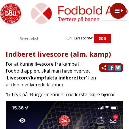
Kun i Livescore
Indberet livescore (alm. kamp)
For at kunne livescore fra kampe i
Fodbold app'en, skal man have hvervet
'
Livescore/kampfakta indberetter'
i en
af den involverede klubber.
1) Tryk på 'Burgermenuen' i nederste højre hjørne