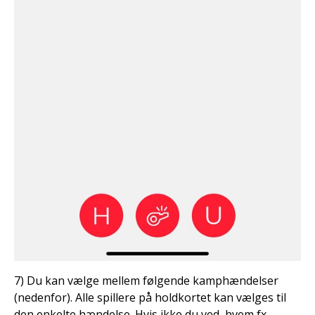
7) Du kan vælge mellem følgende kamphændelser
(nedenfor). Alle spillere på holdkortet kan vælges til
den enkelte hændelse. Hvis ikke du ved, hvem fx